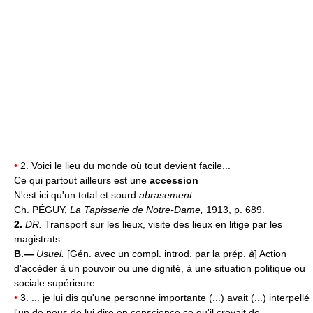
•
2. Voici le lieu du monde où tout devient facile...
Ce qui partout ailleurs est une
accession
N'est ici qu'un total et sourd
abrasement.
Ch. PÉGUY,
La Tapisserie de Notre-Dame,
1913, p. 689.
2.
DR.
Transport sur les lieux, visite des lieux en litige par les
magistrats.
B.—
Usuel.
[Gén. avec un compl. introd. par la prép.
à
] Action
d'accéder à un pouvoir ou une dignité, à une situation politique ou
sociale supérieure :
•
3. ... je lui dis qu'une personne importante (...) avait (...) interpellé
l'un de nous de lui dire en conscience ce qu'il croyait de