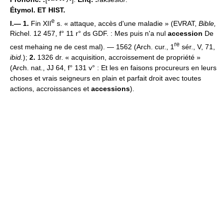
Étymol. ET HIST.
e
I.— 1.
Fin XII
s. « attaque, accès d'une maladie » (EVRAT,
Bible,
Richel. 12 457, f° 11 r° ds GDF. : Mes puis n'a nul
accession
De
re
cest mehaing ne de cest mal). — 1562 (Arch. cur., 1
sér., V, 71,
ibid.
);
2.
1326 dr. « acquisition, accroissement de propriété »
(Arch. nat., JJ 64, f° 131 v° : Et les en faisons procureurs en leurs
choses et vrais seigneurs en plain et parfait droit avec toutes
actions, accroissances et
accessions
).