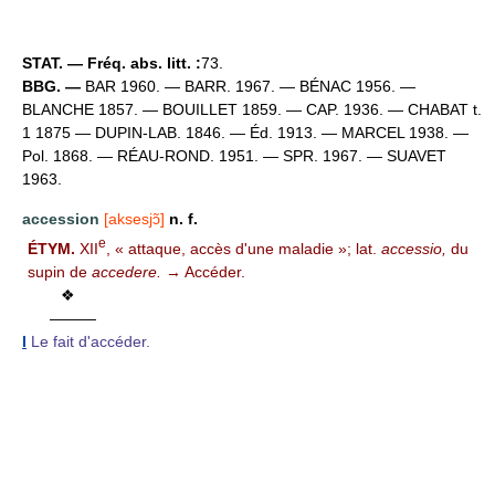
STAT. — Fréq. abs. litt. :
73.
BBG. —
BAR 1960. — BARR. 1967. — BÉNAC 1956. —
BLANCHE 1857. — BOUILLET 1859. — CAP. 1936. — CHABAT t.
1 1875 — DUPIN-LAB. 1846. — Éd. 1913. — MARCEL 1938. —
Pol. 1868. — RÉAU-ROND. 1951. — SPR. 1967. — SUAVET
1963.
accession
[aksesjɔ̃]
n. f.
e
ÉTYM.
XII
, « attaque, accès d'une maladie »; lat.
accessio,
du
supin de
accedere.
→ Accéder.
❖
———
I
Le fait d'accéder.