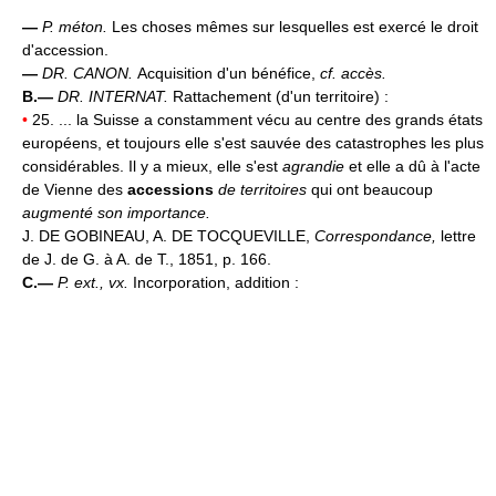
—
P. méton.
Les choses mêmes sur lesquelles est exercé le droit
d'accession.
—
DR. CANON.
Acquisition d'un bénéfice,
cf. accès.
B.—
DR. INTERNAT.
Rattachement (d'un territoire) :
•
25. ... la Suisse a constamment vécu au centre des grands états
européens, et toujours elle s'est sauvée des catastrophes les plus
considérables. Il y a mieux, elle s'est
agrandie
et elle a dû à l'acte
de Vienne des
accessions
de territoires
qui ont beaucoup
augmenté son importance.
J. DE GOBINEAU, A. DE TOCQUEVILLE,
Correspondance,
lettre
de J. de G. à A. de T., 1851, p. 166.
C.—
P. ext., vx.
Incorporation, addition :