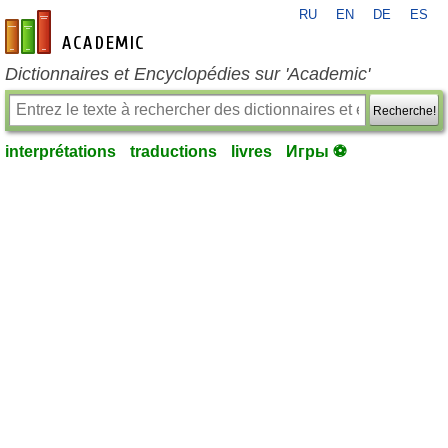
RU
EN
DE
ES
fr-academic.com
Dictionnaires et Encyclopédies sur 'Academic'
Recherche!
interprétations
traductions
livres
Игры ⚽