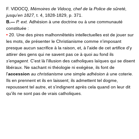
F. VIDOCQ,
Mémoires de Vidocq, chef de la Police de sûreté,
jusqu'en 1827,
t. 4, 1828-1829, p. 371.
B.—
P. ext.
Adhésion à une doctrine ou à une communauté
constituée :
•
20. Une des pires malhonnêtetés intellectuelles est de jouer sur
les mots, de présenter le Christianisme comme n'imposant
presque aucun sacrifice à la raison, et, à l'aide de cet artifice d'y
attirer des gens qui ne savent pas ce à quoi au fond ils
s'engagent.
C'est là l'illusion des catholiques laïques qui se disent
libéraux. Ne sachant ni théologie ni exégèse, ils font de
l'
accession
au christianisme
une simple
adhésion à
une coterie.
Ils en prennent et ils en laissent; ils admettent tel dogme,
repoussent tel autre, et s'indignent après cela quand on leur dit
qu'ils ne sont pas de vrais catholiques.