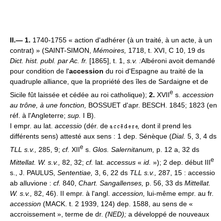
II.— 1.
1740-1755 « action d'adhérer (à un traité, à un acte, à un
contrat) » (SAINT-SIMON,
Mémoires,
1718, t. XVI, C 10, 19 ds
Dict. hist. publ. par Ac. fr.
[1865], t. 1,
s.v. :
Albéroni avoit demandé
pour condition de l'
accession
du roi d'Espagne au traité de la
quadruple alliance, que la propriété des îles de Sardaigne et de
e
Sicile fût laissée et cédée au roi catholique);
2.
XVII
s.
accession
au trône, à une fonction,
BOSSUET d'apr. BESCH. 1845; 1823 (en
réf. à l'Angleterre;
sup.
I B).
I empr. au lat.
accessio
(dér. de
,
dont il prend les
différents sens) attesté aux sens : 1 dep. Sénèque (
Dial.
5, 3, 4 ds
e
TLL s.v.,
285, 9;
cf.
XII
s.
Glos. Salernitanum,
p. 12 a, 32 ds
e
Mittellat. W. s.v.,
82, 32;
cf.
lat.
accessus
«
id.
»); 2 dep. début III
s., J. PAULUS,
Sententiae,
3, 6, 22 ds
TLL s.v.,
287, 15 : accessio
ab alluvione :
cf.
840,
Chart. Sangallenses,
p. 56, 33 ds
Mittellat.
W. s.v.,
82, 46). II empr. à l'angl.
accession,
lui-même empr. au fr.
accession
(MACK. t. 2 1939, 124) dep. 1588, au sens de «
accroissement », terme de dr.
(NED);
a développé de nouveaux