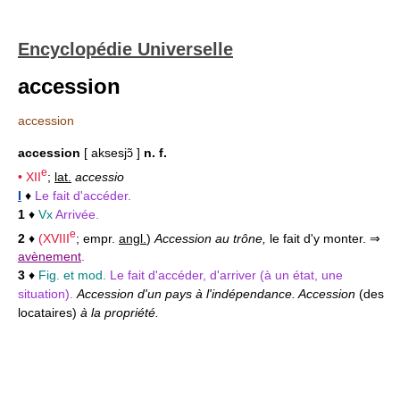
Encyclopédie Universelle
accession
accession
accession
[ aksesjɔ̃ ]
n. f.
e
•
XII
;
lat.
accessio
I
♦
Le fait d'accéder.
1
♦
Vx
Arrivée.
e
2
♦
(
XVIII
; empr.
angl.
)
Accession au trône,
le fait d'y monter. ⇒
avènement
.
3
♦
Fig. et mod.
Le fait d'accéder, d'arriver (à un état, une
situation).
Accession d'un pays à l'indépendance. Accession
(des
locataires)
à la propriété.