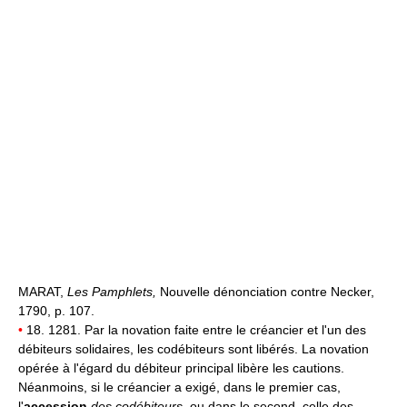
MARAT,
Les Pamphlets,
Nouvelle dénonciation contre Necker,
1790, p. 107.
•
18. 1281. Par la novation faite entre le créancier et l'un des
débiteurs solidaires, les codébiteurs sont libérés. La novation
opérée à l'égard du débiteur principal libère les cautions.
Néanmoins, si le créancier a exigé, dans le premier cas,
l'
accession
des codébiteurs,
ou dans le second, celle des