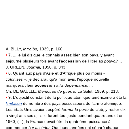
A. BILLY,
Introïbo,
1939, p. 166.
•
7. ... je lui dis que je connais assez bien son pays, y ayant
séjourné plusieurs fois avant l'
accession
de Hitler
au pouvoir,...
J. GREEN,
Journal,
1950, p. 343.
•
8. Quant aux pays d'Asie et d'Afrique plus ou moins «
colonisés
», je déclarai, qu'à mon avis, l'époque nouvelle
marquerait leur
accession
à l'indépendance, ...
Ch. DE GAULLE,
Mémoires de guerre,
Le Salut, 1959, p. 213.
•
9. L'objectif constant de la politique atomique américaine a été la
limitation
du nombre des pays possesseurs de l'arme atomique.
Les États-Unis avaient espéré
fermer la porte
du club, y rester dix
à vingt ans seuls; ils le furent tout juste pendant quatre ans et en
1960, (...), la France devait être la quatrième puissance à
commencer à y
accéder.
Quelques années ont séparé chaque