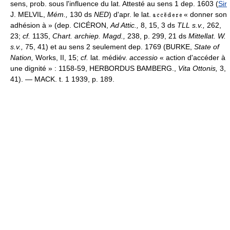
sens, prob. sous l'influence du lat. Attesté au sens 1 dep. 1603 (
Sir
J. MELVIL,
Mém.,
130 ds
NED
) d'apr. le lat.
« donner son
adhésion à » (dep. CICÉRON,
Ad Attic.,
8, 15, 3 ds
TLL s.v.,
262,
23;
cf.
1135,
Chart. archiep. Magd.,
238, p. 299, 21 ds
Mittellat. W.
s.v.,
75, 41) et au sens 2 seulement dep. 1769 (BURKE,
State of
Nation,
Works, II, 15;
cf.
lat. médiév.
accessio
« action d'accéder à
une dignité » : 1158-59, HERBORDUS BAMBERG.,
Vita Ottonis,
3,
41). — MACK. t. 1 1939, p. 189.