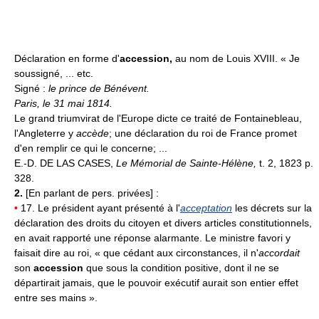
Déclaration en forme d'
accession,
au nom de Louis XVIII. « Je
soussigné, ... etc.
Signé :
le prince de Bénévent.
Paris, le 31 mai 1814.
Le grand triumvirat de l'Europe dicte ce traité de Fontainebleau,
l'Angleterre y
accède
; une déclaration du roi de France promet
d'en remplir ce qui le concerne; ...
E.-D. DE LAS CASES,
Le Mémorial de Sainte-Hélène,
t. 2, 1823 p.
328.
2.
[En parlant de pers. privées] :
•
17. Le président ayant présenté à l'
acceptation
les décrets sur la
déclaration des droits du citoyen et divers articles constitutionnels,
en avait rapporté une réponse alarmante. Le ministre favori y
faisait dire au roi, « que cédant aux circonstances, il n'
accordait
son
accession
que sous la condition positive, dont il ne se
départirait jamais, que le pouvoir exécutif aurait son entier effet
entre ses mains ».